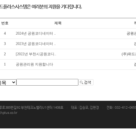
드플러스시스템은 여러분의 지원을 기다립니다.
번호
제목
4
2024년 공원코디네이터 ..
공원
3
2023년 공원코디네이터 ..
2
[2022년 부천시공원코디..
(주)위
1
공원관리원 지원합니다
마루로385번길92 부천테크노밸리U1센터 1408호
|
대표 : 김승모, 김현경
|
전화 : 032-612-065
hplus.co.kr