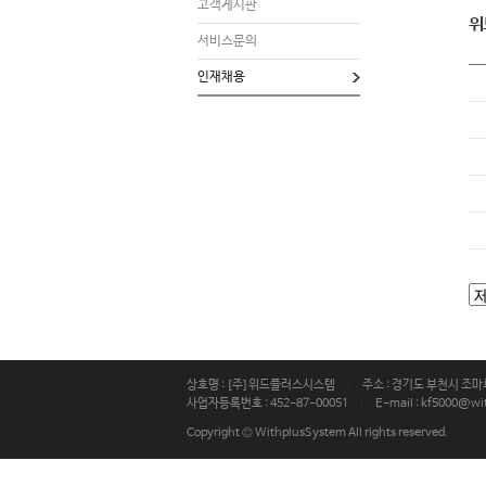
고객게시판
위
서비스문의
인재채용
상호명 : [주]위드플러스시스템
|
주소 : 경기도 부천시 조
사업자등록번호 : 452-87-00051
|
E-mail : kf5000@wit
Copyright © WithplusSystem All rights reserved.