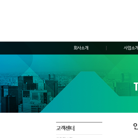
회사소개
사업소
인사말
특수경
경영철학 및 비전
시설경
연혁 및 조직도
건물시설
CI소개
근로자파
사회공헌
간호/간병 통
인증현황
오시는길
고객센터