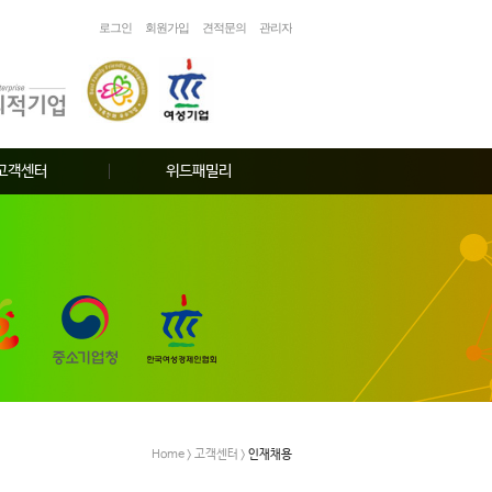
로그인
회원가입
견적문의
관리자
고객센터
위드패밀리
고객게시판
가족공지
서비스문의
증명서신청
인재채용
묻고답하기
Home > 고객센터 >
인재채용