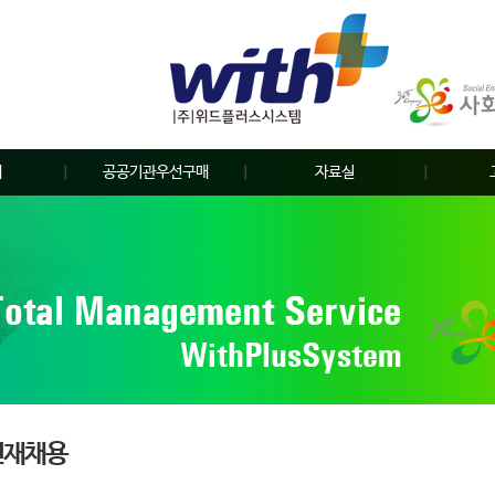
개
공공기관우선구매
자료실
비
공공구매우선제도란?
홍보자료
비
장점 및 효과
보도자료
관리
견
합서비스
인재채용